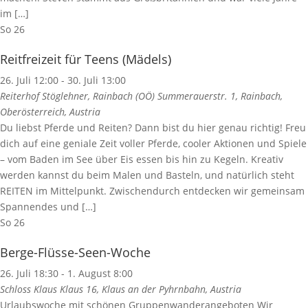
im […]
So
26
Reitfreizeit für Teens (Mädels)
26. Juli 12:00
-
30. Juli 13:00
Reiterhof Stöglehner, Rainbach (OÖ)
Summerauerstr. 1, Rainbach,
Oberösterreich, Austria
Du liebst Pferde und Reiten? Dann bist du hier genau richtig! Freu
dich auf eine geniale Zeit voller Pferde, cooler Aktionen und Spiele
– vom Baden im See über Eis essen bis hin zu Kegeln. Kreativ
werden kannst du beim Malen und Basteln, und natürlich steht
REITEN im Mittelpunkt. Zwischendurch entdecken wir gemeinsam
Spannendes und […]
So
26
Berge-Flüsse-Seen-Woche
26. Juli 18:30
-
1. August 8:00
Schloss Klaus
Klaus 16, Klaus an der Pyhrnbahn, Austria
Urlaubswoche mit schönen Gruppenwanderangeboten Wir