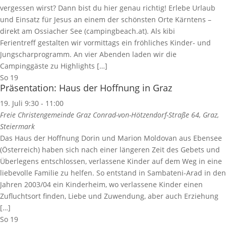
vergessen wirst? Dann bist du hier genau richtig! Erlebe Urlaub
und Einsatz für Jesus an einem der schönsten Orte Kärntens –
direkt am Ossiacher See (campingbeach.at). Als kibi
Ferientreff gestalten wir vormittags ein fröhliches Kinder- und
Jungscharprogramm. An vier Abenden laden wir die
Campinggäste zu Highlights […]
So
19
Präsentation: Haus der Hoffnung in Graz
19. Juli 9:30
-
11:00
Freie Christengemeinde Graz
Conrad-von-Hötzendorf-Straße 64, Graz,
Steiermark
Das Haus der Hoffnung Dorin und Marion Moldovan aus Ebensee
(Österreich) haben sich nach einer längeren Zeit des Gebets und
Überlegens entschlossen, verlassene Kinder auf dem Weg in eine
liebevolle Familie zu helfen. So entstand in Sambateni-Arad in den
Jahren 2003/04 ein Kinderheim, wo verlassene Kinder einen
Zufluchtsort finden, Liebe und Zuwendung, aber auch Erziehung
[…]
So
19