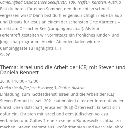
Campingbad Ossiachersee
Seeuferstr. 109, Treffen, Kärnten, Austria
Bist du bereit für einen Sommer, den du nicht so schnell
vergessen wirst? Dann bist du hier genau richtig! Erlebe Urlaub
und Einsatz für Jesus an einem der schönsten Orte Kärntens –
direkt am Ossiacher See (campingbeach.at). Als kibi
Ferientreff gestalten wir vormittags ein fröhliches Kinder- und
Jungscharprogramm. An vier Abenden laden wir die
Campinggäste zu Highlights […]
So
26
Thema: Israel und die Arbeit der ICEJ mit Steven und
Daniela Bennett
26. Juli 10:00
-
12:00
Freikirche Außerfern
Isserweg 3, Reutte, Austria
Einladung zum Gottesdienst: Israel und die Arbeit der ICEJ
Steven Bennett ist seit 2021 nationaler Leiter der Internationalen
Christlichen Botschaft Jerusalem (ICEJ) Österreich. Er setzt sich
dafür ein, Christen mit Israel und dem jüdischen Volk zu
verbinden und Gottes Treue zu seinem Bundesvolk sichtbar zu
machen. Steven stammt aus Großbritannien und war viele Jahre