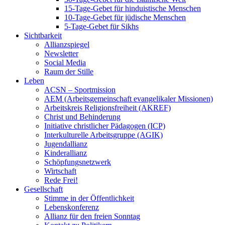
15-Tage-Gebet für hinduistische Menschen
10-Tage-Gebet für jüdische Menschen
5-Tage-Gebet für Sikhs
Sichtbarkeit
Allianzspiegel
Newsletter
Social Media
Raum der Stille
Leben
ACSN – Sportmission
AEM (Arbeitsgemeinschaft evangelikaler Missionen)
Arbeitskreis Religionsfreiheit (AKREF)
Christ und Behinderung
Initiative christlicher Pädagogen (ICP)
Interkulturelle Arbeitsgruppe (AGIK)
Jugendallianz
Kinderallianz
Schöpfungsnetzwerk
Wirtschaft
Rede Frei!
Gesellschaft
Stimme in der Öffentlichkeit
Lebenskonferenz
Allianz für den freien Sonntag