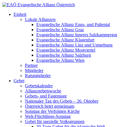
Einheit
Lokale Allianzen
Evangelische Allianz Enns- und Paltental
Evangelische Allianz Graz
Evangelische Allianz Inneres Salzkammergut
Evangelische Allianz Klagenfurt
Evangelische Allianz Linz und Umgebung
Evangelische Allianz Mostviertel
Evangelische Allianz Salzburg
Evangelische Allianz Wien
Partner
Mitglieder
Ratsmitglieder
Gebet
Gebetskalender
Allianzgebetswoche
Gebets- und Fastentage
Nationaler Tag des Gebets – 26. Oktober
Österreich betet gemeinsam
Sonntag der Verfolgten Kirche
Welt-Flüchtlings-Sonntag
Gebet für spezielle Volksgruppen
30-Tage-Gebet für die islamische Welt