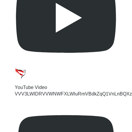
YouTube Video
VVV3LWlDRVVWNWFXLWluRmVBdkZqQ1VnLnBQXz