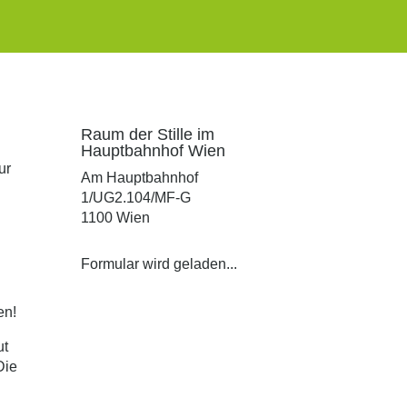
Raum der Stille im
Hauptbahnhof Wien
ur
Am Hauptbahnhof
1/UG2.104/MF-G
1100 Wien
Formular wird geladen...
en!
ut
Die