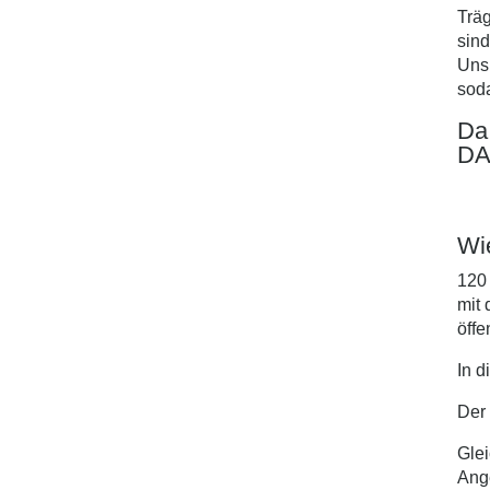
Träg
sin
Uns
soda
Da
DA
Wi
120
mit 
öffe
In d
Der 
Glei
Ange