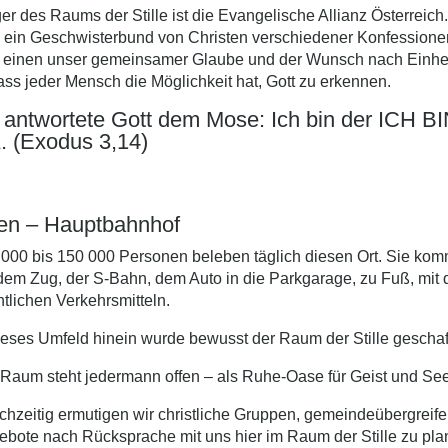
er des Raums der Stille ist die Evangelische Allianz Österreich.
d ein Geschwisterbund von Christen verschiedener Konfessione
 einen unser gemeinsamer Glaube und der Wunsch nach Einhei
ss jeder Mensch die Möglichkeit hat, Gott zu erkennen.
 antwortete Gott dem Mose: Ich bin der ICH B
. (Exodus 3,14)
en – Hauptbahnhof
 000 bis 150 000 Personen beleben täglich diesen Ort. Sie ko
dem Zug, der S-Bahn, dem Auto in die Parkgarage, zu Fuß, mit 
ntlichen Verkehrsmitteln.
ieses Umfeld hinein wurde bewusst der Raum der Stille geschaf
Raum steht jedermann offen – als Ruhe-Oase für Geist und See
chzeitig ermutigen wir christliche Gruppen, gemeindeübergreif
bote nach Rücksprache mit uns hier im Raum der Stille zu pla