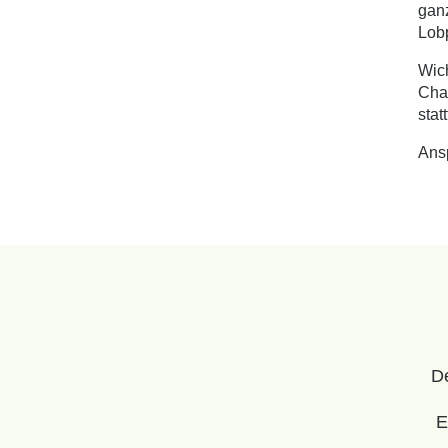
ganz
Lobp
Wich
Cha
stat
Ansp
De
E