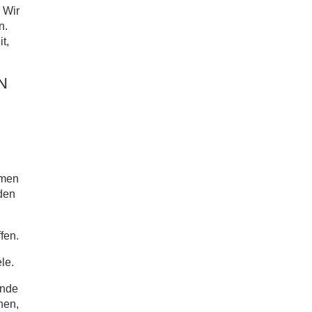
 Wir
n.
t,
IN
mmen
den
fen.
le.
ende
nen,