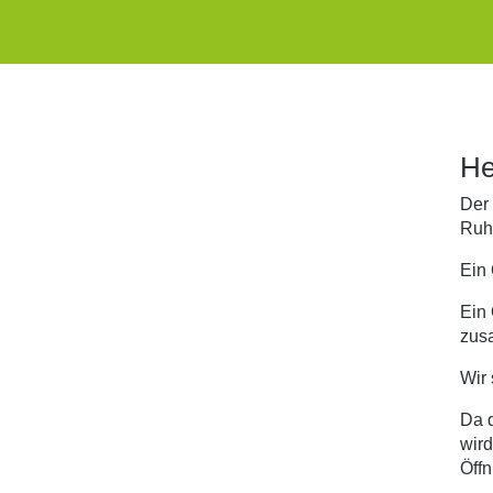
He
Der 
Ruhe
Ein 
Ein 
zus
Wir 
Da d
wird
Öffn