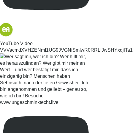
YouTube Video
VVVacmdXVHZENmI1UG9JVGNiSmIwR0RRLlJwSHYxdjlTa