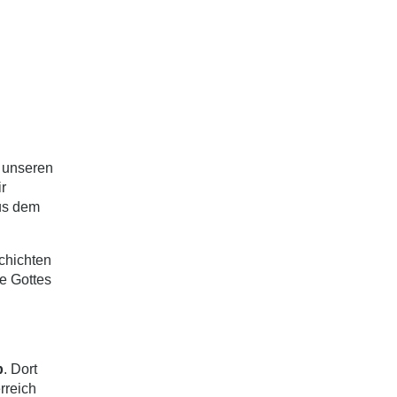
f unseren
ir
aus dem
chichten
e Gottes
p
. Dort
rreich