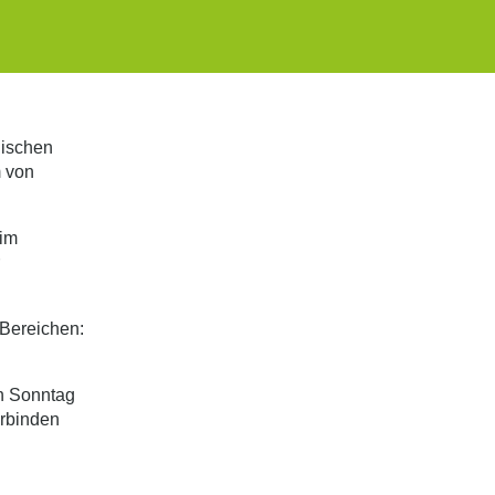
lischen
m von
 im
r
 Bereichen:
en Sonntag
erbinden