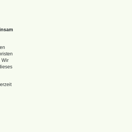
einsam
nen
risten
. Wir
dieses
erzeit