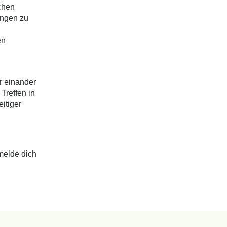
chen
ungen zu
en
r einander
Treffen in
itiger
melde dich