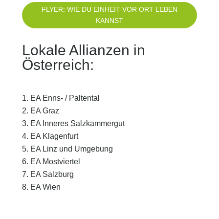
FLYER: WIE DU EINHEIT VOR ORT LEBEN
KANNST
Lokale Allianzen in
Österreich:
EA Enns- / Paltental
EA Graz
EA Inneres Salzkammergut
EA Klagenfurt
EA Linz und Umgebung
EA Mostviertel
EA Salzburg
EA Wien