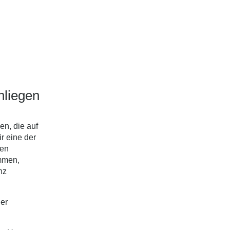
nliegen
en, die auf
r eine der
ten
ammen,
nz
der