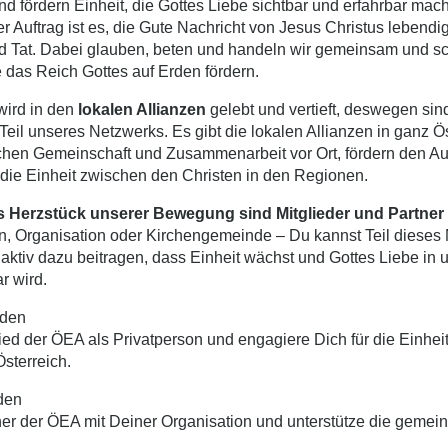
nd fördern Einheit, die Gottes Liebe sichtbar und erfahrbar mac
 Auftrag ist es, die Gute Nachricht von Jesus Christus lebend
nd Tat. Dabei glauben, beten und handeln wir gemeinsam und sc
 das Reich Gottes auf Erden fördern.
wird in den
lokalen Allianzen
gelebt und vertieft, deswegen sind
 Teil unseres Netzwerks. Es gibt die lokalen Allianzen in ganz Ös
chen Gemeinschaft und Zusammenarbeit vor Ort, fördern den A
 die Einheit zwischen den Christen in den Regionen.
es Herzstück unserer Bewegung sind Mitglieder und Partner
n, Organisation oder Kirchengemeinde – Du kannst Teil dieses
aktiv dazu beitragen, dass Einheit wächst und Gottes Liebe in
r wird.
rden
ed der ÖEA als Privatperson und engagiere Dich für die Einheit
Österreich.
den
er der ÖEA mit Deiner Organisation und unterstütze die geme