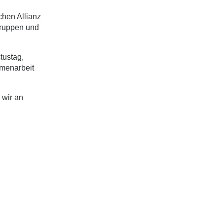
chen Allianz
gruppen und
tustag,
mmenarbeit
 wir an