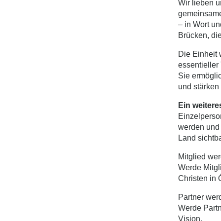
Wir lieben u
gemeinsamer
– in Wort u
Brücken, die
Die Einheit 
essentieller
Sie ermögli
und stärken
Ein weiter
Einzelperso
werden und 
Land sichtba
Mitglied we
Werde Mitgli
Christen in 
Partner wer
Werde Partn
Vision.