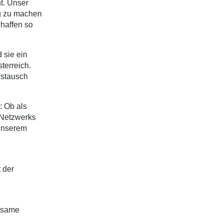
ht. Unser
ig zu machen
haffen so
 sie ein
terreich.
ustausch
: Ob als
 Netzwerks
 unserem
 der
insame