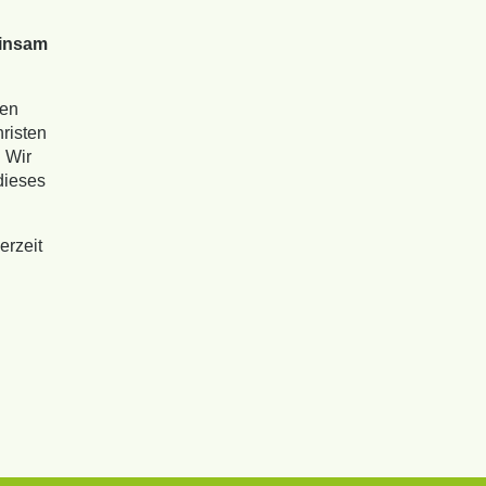
einsam
nen
risten
. Wir
dieses
erzeit