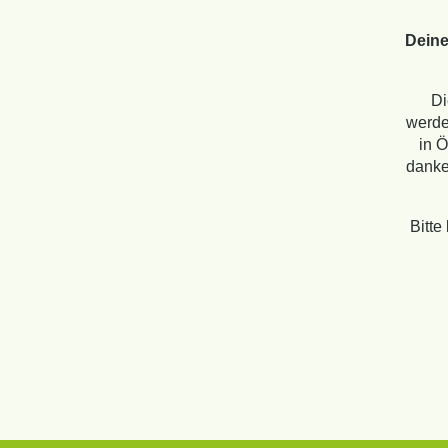
Deine
Di
werde
in Ö
danken
Bitte