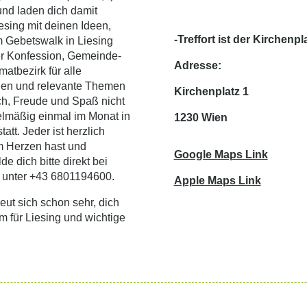
und laden dich damit
esing mit deinen Ideen,
-Treffort ist der Kirchenpl
 Gebetswalk in Liesing
er Konfession, Gemeinde-
Adresse:
atbezirk für alle
egen und relevante Themen
Kirchenplatz 1
ch, Freude und Spaß nicht
elmäßig einmal im Monat in
1230 Wien
att. Jeder ist herzlich
m Herzen hast und
Google Maps Link
e dich bitte direkt bei
 unter +43 6801194600.
Apple Maps Link
ut sich schon sehr, dich
 für Liesing und wichtige