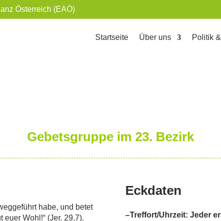
ianz Österreich (EAÖ)
Startseite
Über uns
Politik 
Gebetsgruppe im 23. Bezirk
g
Eckdaten
 weggeführt habe, und betet
–
Treffort/Uhrzeit: Jeder 
euer Wohl!“ (Jer. 29,7).