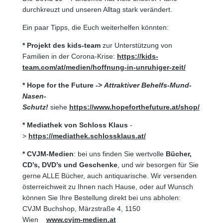
durchkreuzt und unseren Alltag stark verändert.
Ein paar Tipps, die Euch weiterhelfen könnten:
* Projekt des kids-team
zur Unterstützung von
Familien in der Corona-Krise:
https://kids-
team.com/at/medien/hoffnung-in-unruhiger-zeit/
* Hope for the Future ->
Attraktiver Behelfs-Mund-
Nasen-
Schutz!
siehe
https://www.hopeforthefuture.at/shop/
* Mediathek von Schloss Klaus
-
>
https://mediathek.schlossklaus.at/
* CVJM-Medien
: bei uns finden Sie wertvolle
Bücher,
CD’s, DVD’s und Geschenke
, und wir besorgen für Sie
gerne ALLE Bücher, auch antiquarische. Wir versenden
österreichweit zu Ihnen nach Hause, oder auf Wunsch
können Sie Ihre Bestellung direkt bei uns abholen:
CVJM Buchshop, Märzstraße 4, 1150
Wien
www.cvjm-medien.at