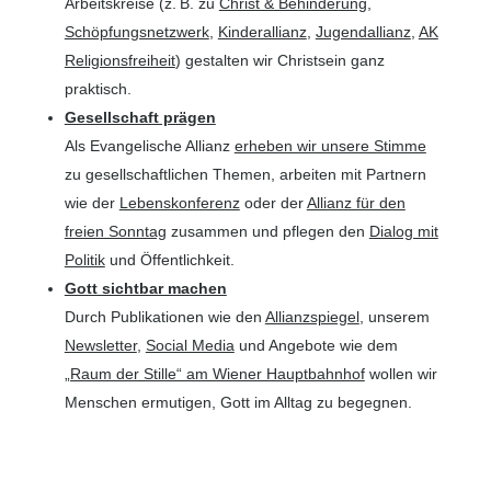
Arbeitskreise (z. B. zu
Christ & Behinderung
,
Schöpfungsnetzwerk
,
Kinderallianz
,
Jugendallianz
,
AK
Religionsfreiheit
) gestalten wir Christsein ganz
praktisch.
Gesellschaft prägen
Als Evangelische Allianz
erheben wir unsere Stimme
zu gesellschaftlichen Themen, arbeiten mit Partnern
wie der
Lebenskonferenz
oder der
Allianz für den
freien Sonntag
zusammen und pflegen den
Dialog mit
Politik
und Öffentlichkeit.
Gott sichtbar machen
Durch Publikationen wie den
Allianzspiegel
, unserem
Newsletter
,
Social Media
und Angebote wie dem
„Raum der Stille“ am Wiener Hauptbahnhof
wollen wir
Menschen ermutigen, Gott im Alltag zu begegnen.