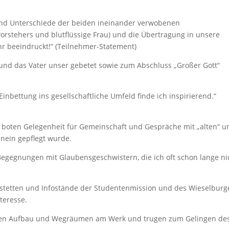
nd Unterschiede der beiden ineinander verwobenen
rstehers und blutflüssige Frau) und die Übertragung in unsere
r beeindruckt!“ (Teilnehmer-Statement)
d das Vater unser gebetet sowie zum Abschluss „Großer Gott“
Einbettung ins gesellschaftliche Umfeld finde ich inspirierend.“
 boten Gelegenheit für Gemeinschaft und Gespräche mit „alten“ u
nein gepflegt wurde.
Begegnungen mit Glaubensgeschwistern, die ich oft schon lange ni
mstetten und Infostände der Studentenmission und des Wieselburg
teresse.
men Aufbau und Wegräumen am Werk und trugen zum Gelingen de