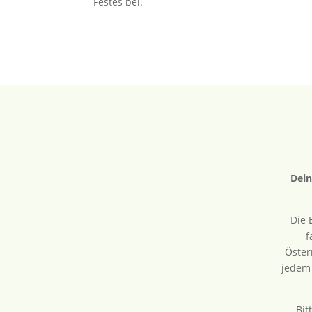
Festes bei.
Dein
Die 
f
Öster
jedem 
Bit