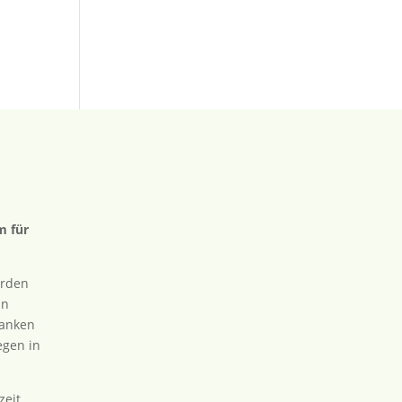
 für
erden
in
danken
egen in
zeit