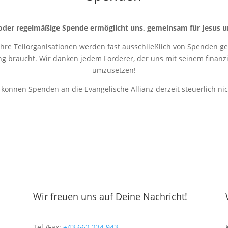
oder regelmäßige Spende ermöglicht uns, gemeinsam für Jesus u
 ihre Teilorganisationen werden fast ausschließlich von Spenden get
ung braucht. Wir danken jedem Förderer, der uns mit seinem finanziel
umzusetzen!
r können Spenden an die Evangelische Allianz derzeit steuerlich ni
Wir freuen uns auf Deine Nachricht!
Tel./Fax:
+43 662 234 943