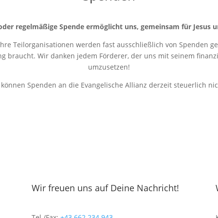
oder regelmäßige Spende ermöglicht uns, gemeinsam für Jesus u
 ihre Teilorganisationen werden fast ausschließlich von Spenden get
ung braucht. Wir danken jedem Förderer, der uns mit seinem finanziel
umzusetzen!
r können Spenden an die Evangelische Allianz derzeit steuerlich ni
Wir freuen uns auf Deine Nachricht!
Tel./Fax:
+43 662 234 943