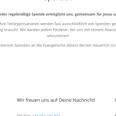
oder regelmäßige Spende ermöglicht uns, gemeinsam für Jesus u
 ihre Teilorganisationen werden fast ausschließlich von Spenden get
ung braucht. Wir danken jedem Förderer, der uns mit seinem finanziel
umzusetzen!
r können Spenden an die Evangelische Allianz derzeit steuerlich ni
Wir freuen uns auf Deine Nachricht!
Tel./Fax:
+43 662 234 943