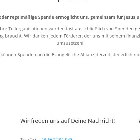
oder regelmäßige Spende ermöglicht uns, gemeinsam für Jesus u
 ihre Teilorganisationen werden fast ausschließlich von Spenden get
ung braucht. Wir danken jedem Förderer, der uns mit seinem finanziel
umzusetzen!
r können Spenden an die Evangelische Allianz derzeit steuerlich ni
Wir freuen uns auf Deine Nachricht!
Tel./Fax:
+43 662 234 943