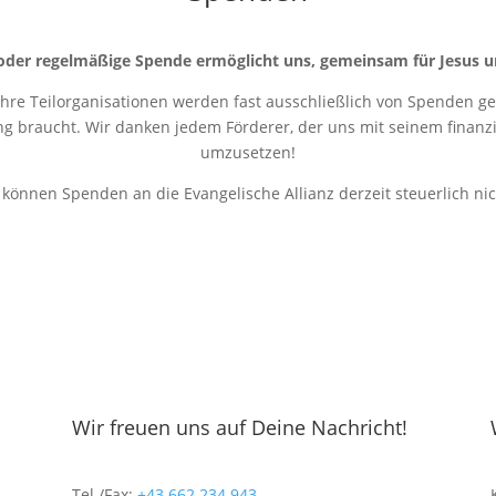
oder regelmäßige Spende ermöglicht uns, gemeinsam für Jesus u
 ihre Teilorganisationen werden fast ausschließlich von Spenden get
ung braucht. Wir danken jedem Förderer, der uns mit seinem finanziel
umzusetzen!
r können Spenden an die Evangelische Allianz derzeit steuerlich ni
Wir freuen uns auf Deine Nachricht!
Tel./Fax:
+43 662 234 943