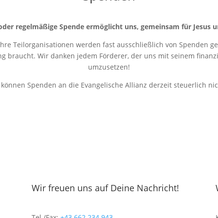
oder regelmäßige Spende ermöglicht uns, gemeinsam für Jesus u
 ihre Teilorganisationen werden fast ausschließlich von Spenden get
ung braucht. Wir danken jedem Förderer, der uns mit seinem finanziel
umzusetzen!
r können Spenden an die Evangelische Allianz derzeit steuerlich ni
Wir freuen uns auf Deine Nachricht!
Tel./Fax:
+43 662 234 943