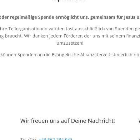
oder regelmäßige Spende ermöglicht uns, gemeinsam für Jesus u
 ihre Teilorganisationen werden fast ausschließlich von Spenden get
ung braucht. Wir danken jedem Förderer, der uns mit seinem finanziel
umzusetzen!
r können Spenden an die Evangelische Allianz derzeit steuerlich ni
Wir freuen uns auf Deine Nachricht!
Tel./Fax:
+43 662 234 943