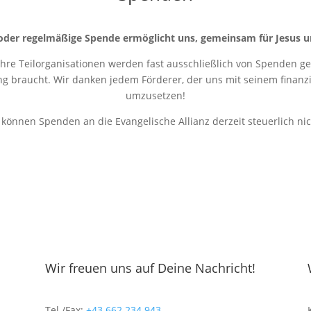
oder regelmäßige Spende ermöglicht uns, gemeinsam für Jesus u
 ihre Teilorganisationen werden fast ausschließlich von Spenden get
ung braucht. Wir danken jedem Förderer, der uns mit seinem finanziel
umzusetzen!
r können Spenden an die Evangelische Allianz derzeit steuerlich ni
Wir freuen uns auf Deine Nachricht!
Tel./Fax:
+43 662 234 943