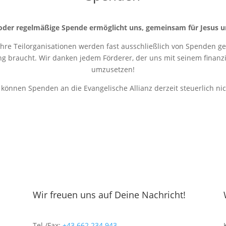
oder regelmäßige Spende ermöglicht uns, gemeinsam für Jesus u
 ihre Teilorganisationen werden fast ausschließlich von Spenden get
ung braucht. Wir danken jedem Förderer, der uns mit seinem finanziel
umzusetzen!
r können Spenden an die Evangelische Allianz derzeit steuerlich ni
Wir freuen uns auf Deine Nachricht!
Tel./Fax:
+43 662 234 943