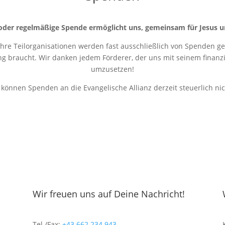
oder regelmäßige Spende ermöglicht uns, gemeinsam für Jesus u
 ihre Teilorganisationen werden fast ausschließlich von Spenden get
ung braucht. Wir danken jedem Förderer, der uns mit seinem finanziel
umzusetzen!
r können Spenden an die Evangelische Allianz derzeit steuerlich ni
Wir freuen uns auf Deine Nachricht!
Tel./Fax:
+43 662 234 943