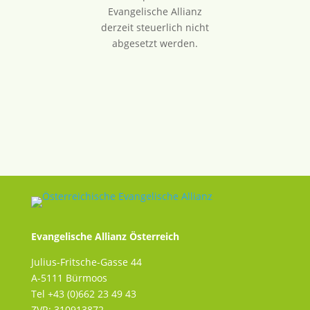
Evangelische Allianz
derzeit steuerlich nicht
abgesetzt werden.
Evangelische Allianz Österreich
Julius-Fritsche-Gasse 44
A-5111 Bürmoos
Tel +43 (0)662 23 49 43
ZVR: 310913872