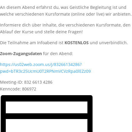
An diesem Abend erfährst du, was Geistliche Begleitung ist und
welche verschiedenen Kursformate (online oder live) wir anbieten.
Informiere dich über Inhalte, die verschiedenen Kursformate, den
Ablauf der Kurse und stelle deine Fragen!
Die Teilnahme am Infoabend ist
KOSTENLOS
und unverbindlich.
Zoom-Zugangsdaten
für den Abend:
https://us02web.zoom.us/j/83266134286?
pwd=bTR3c25UcmU0T2RPNmVCVzRpa0lEZz09
Meeting-ID: 832 6613 4286
Kenncode: 806972