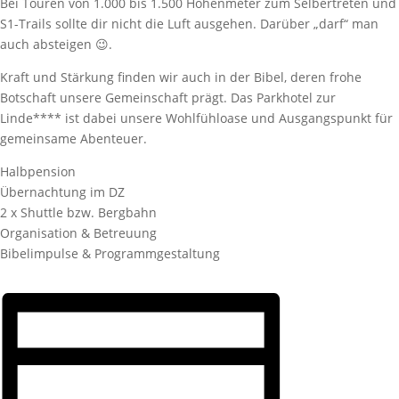
Bei Touren von 1.000 bis 1.500 Höhenmeter zum Selbertreten und
S1-Trails sollte dir nicht die Luft ausgehen. Darüber „darf“ man
auch absteigen 😉.
Kraft und Stärkung finden wir auch in der Bibel, deren frohe
Botschaft unsere Gemeinschaft prägt. Das Parkhotel zur
Linde**** ist dabei unsere Wohlfühloase und Ausgangspunkt für
gemeinsame Abenteuer.
Halbpension
Übernachtung im DZ
2 x Shuttle bzw. Bergbahn
Organisation & Betreuung
Bibelimpulse & Programmgestaltung