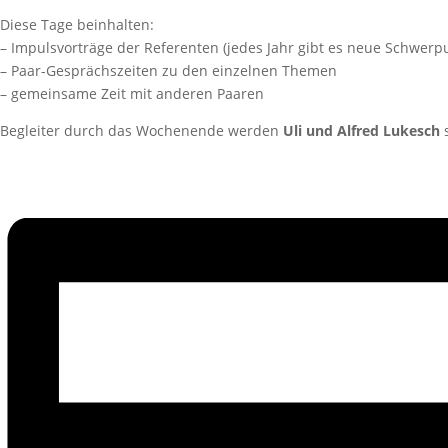
Diese Tage beinhalten:
– Impulsvorträge der Referenten (jedes Jahr gibt es neue Schwer
– Paar-Gesprächszeiten zu den einzelnen Themen
– gemeinsame Zeit mit anderen Paaren
Begleiter durch das Wochenende werden
Uli und Alfred Lukesch
s