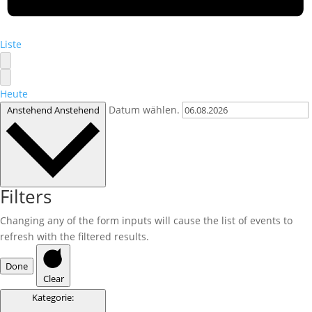
Liste
Heute
Datum wählen.
Anstehend
Anstehend
Filters
Changing any of the form inputs will cause the list of events to
refresh with the filtered results.
Done
Clear
Kategorie
: