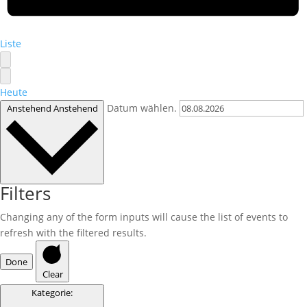
Liste
Heute
Datum wählen.
Anstehend
Anstehend
Filters
Changing any of the form inputs will cause the list of events to
refresh with the filtered results.
Done
Clear
Kategorie
: