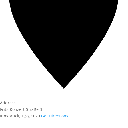
Address
Fritz-Konzert-Straße 3
Innsbruck
,
Tirol
6020
Get Directions