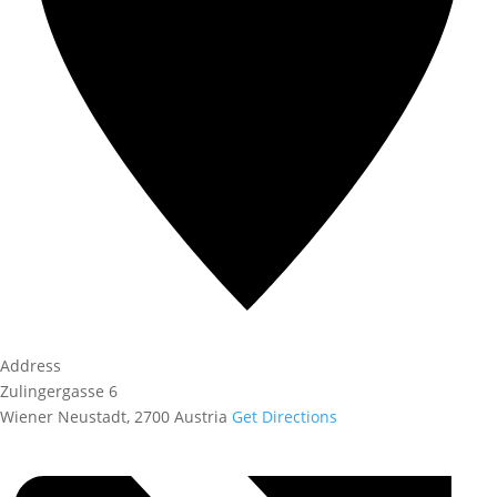
Address
Zulingergasse 6
Wiener Neustadt
,
2700
Austria
Get Directions