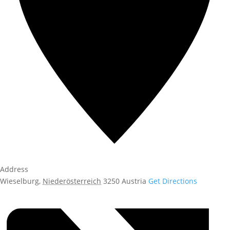
Address
Wieselburg
,
Niederösterreich
3250
Austria
Get Directions