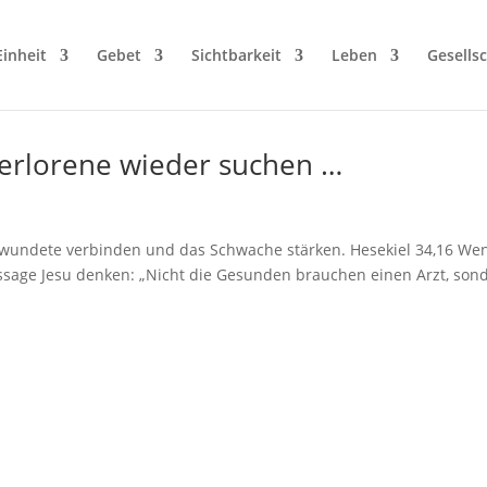
Einheit
Gebet
Sichtbarkeit
Leben
Gesellsc
s Verlorene wieder suchen …
rwundete verbinden und das Schwache stärken. Hesekiel 34,16 We
Aussage Jesu denken: „Nicht die Gesunden brauchen einen Arzt, son