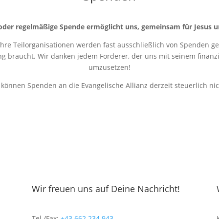
oder regelmäßige Spende ermöglicht uns, gemeinsam für Jesus u
 ihre Teilorganisationen werden fast ausschließlich von Spenden get
ung braucht. Wir danken jedem Förderer, der uns mit seinem finanziel
umzusetzen!
r können Spenden an die Evangelische Allianz derzeit steuerlich ni
Wir freuen uns auf Deine Nachricht!
Tel./Fax:
+43 662 234 943