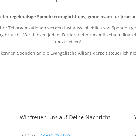
oder regelmäßige Spende ermöglicht uns, gemeinsam für Jesus u
 ihre Teilorganisationen werden fast ausschließlich von Spenden get
ung braucht. Wir danken jedem Förderer, der uns mit seinem finanziel
umzusetzen!
r können Spenden an die Evangelische Allianz derzeit steuerlich ni
Wir freuen uns auf Deine Nachricht!
Tel./Fax:
+43 662 234 943