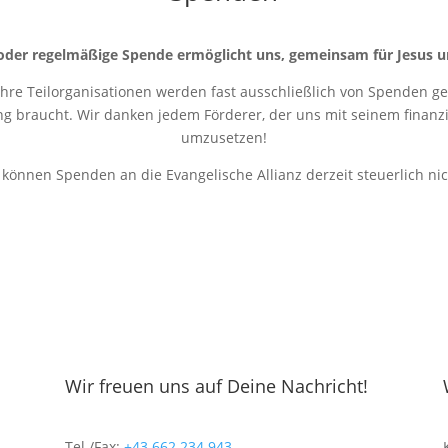
oder regelmäßige Spende ermöglicht uns, gemeinsam für Jesus u
 ihre Teilorganisationen werden fast ausschließlich von Spenden get
ung braucht. Wir danken jedem Förderer, der uns mit seinem finanziel
umzusetzen!
r können Spenden an die Evangelische Allianz derzeit steuerlich ni
Wir freuen uns auf Deine Nachricht!
Tel./Fax:
+43 662 234 943