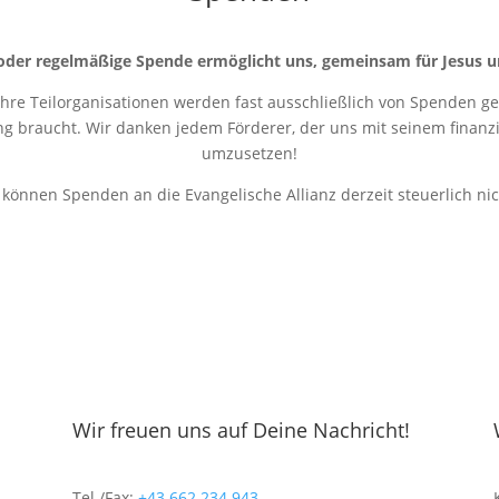
oder regelmäßige Spende ermöglicht uns, gemeinsam für Jesus u
 ihre Teilorganisationen werden fast ausschließlich von Spenden get
ung braucht. Wir danken jedem Förderer, der uns mit seinem finanziel
umzusetzen!
r können Spenden an die Evangelische Allianz derzeit steuerlich ni
Wir freuen uns auf Deine Nachricht!
Tel./Fax:
+43 662 234 943