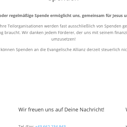
oder regelmäßige Spende ermöglicht uns, gemeinsam für Jesus u
 ihre Teilorganisationen werden fast ausschließlich von Spenden get
ung braucht. Wir danken jedem Förderer, der uns mit seinem finanziel
umzusetzen!
r können Spenden an die Evangelische Allianz derzeit steuerlich ni
Wir freuen uns auf Deine Nachricht!
Tel./Fax:
+43 662 234 943