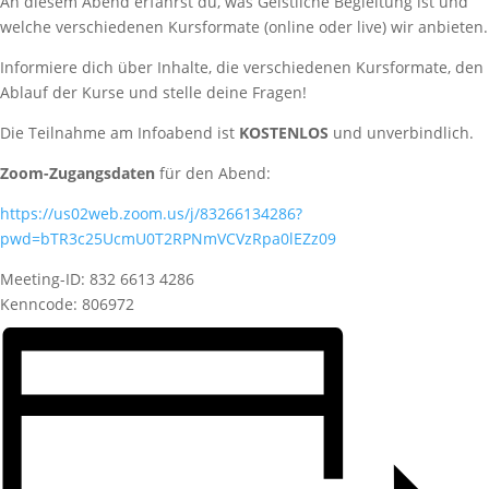
An diesem Abend erfährst du, was Geistliche Begleitung ist und
welche verschiedenen Kursformate (online oder live) wir anbieten.
Informiere dich über Inhalte, die verschiedenen Kursformate, den
Ablauf der Kurse und stelle deine Fragen!
Die Teilnahme am Infoabend ist
KOSTENLOS
und unverbindlich.
Zoom-Zugangsdaten
für den Abend:
https://us02web.zoom.us/j/83266134286?
pwd=bTR3c25UcmU0T2RPNmVCVzRpa0lEZz09
Meeting-ID: 832 6613 4286
Kenncode: 806972