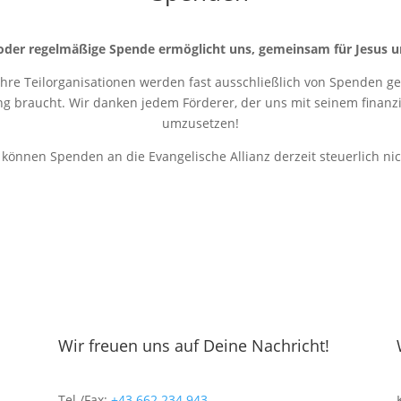
oder regelmäßige Spende ermöglicht uns, gemeinsam für Jesus u
 ihre Teilorganisationen werden fast ausschließlich von Spenden get
ung braucht. Wir danken jedem Förderer, der uns mit seinem finanziel
umzusetzen!
r können Spenden an die Evangelische Allianz derzeit steuerlich ni
Wir freuen uns auf Deine Nachricht!
Tel./Fax:
+43 662 234 943