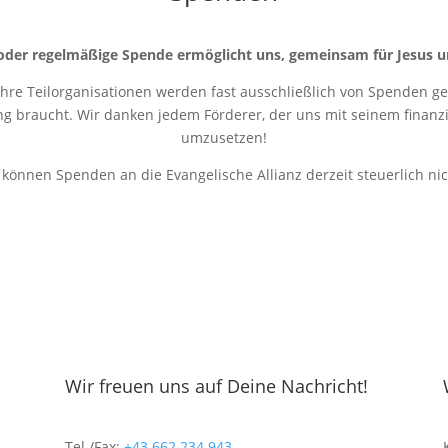
oder regelmäßige Spende ermöglicht uns, gemeinsam für Jesus u
 ihre Teilorganisationen werden fast ausschließlich von Spenden get
ung braucht. Wir danken jedem Förderer, der uns mit seinem finanziel
umzusetzen!
r können Spenden an die Evangelische Allianz derzeit steuerlich ni
Wir freuen uns auf Deine Nachricht!
Tel./Fax:
+43 662 234 943